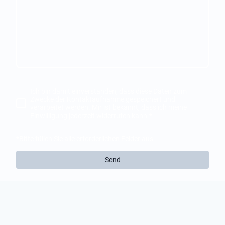
Ich bin damit einverstanden, dass diese Daten zum
Zwecke der Kontaktaufnahme gespeichert und
verarbeitet werden. Mir ist bekannt, dass ich meine
Einwilligung jederzeit widerrufen kann.
*
*Bitte füllen Sie alle erforderlichen Felder aus.
Send