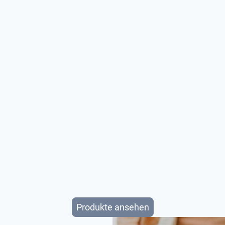
er uns
Kontakt
Impressum
dience Hundesportge
rkstatt - Ihr Spezialist rund um das The
Erleben Sie langlebige, stabile und präzise gefertigte
Sprunghürden, Metallapportel und Anzeigetafeln für den
Hundesport – gefertigt aus hochwertigem Aluminium un
Edelstahl.
Produkte ansehen