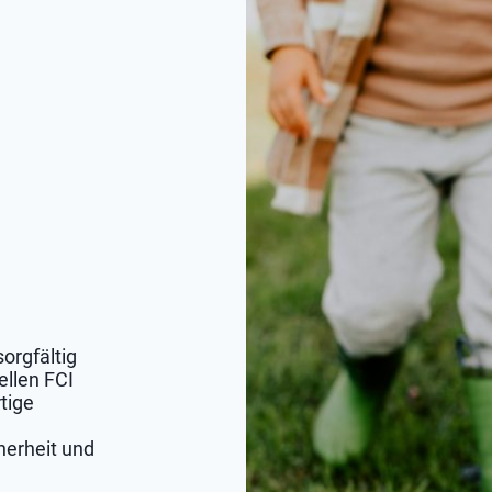
orgfältig
ellen FCI
tige
herheit und