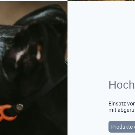
Hochw
Einsatz vo
mit abgeru
Produkte