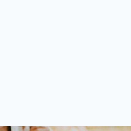
räte
ma Hundesport
d