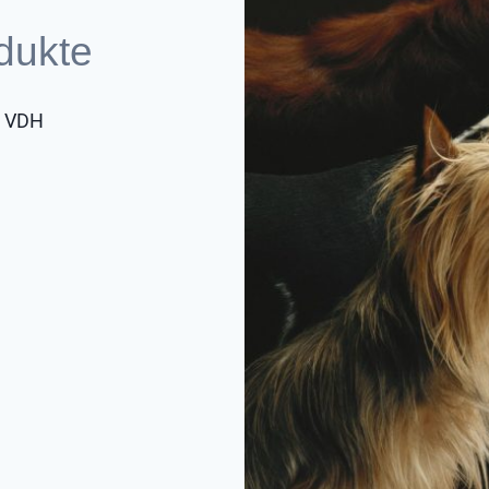
dukte
d VDH